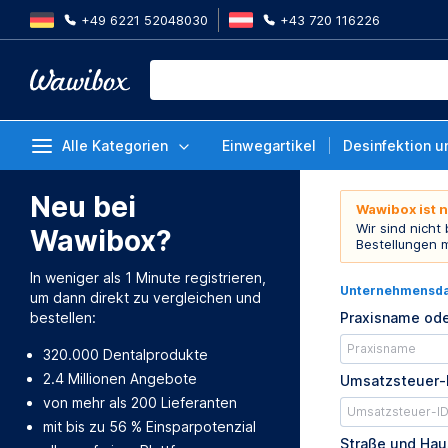
+49 6221 52048030
+43 720 116226
Alle Kategorien
Einwegartikel
Desinfektion u
Neu bei
Wawibox ist 
Wir sind nicht
Wawibox?
Bestellungen 
In weniger als 1 Minute registrieren,
Unternehmensd
um dann direkt zu vergleichen und
bestellen:
Praxisname ode
320.000 Dentalprodukte
2.4 Millionen Angebote
Umsatzsteuer-
von mehr als 200 Lieferanten
mit bis zu 56 % Einsparpotenzial
Straße und Ha