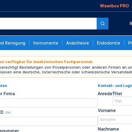
Wawibox PRO
R
nd Reinigung
Instrumente
Anästhesie
Endodontie
P
nur verfügbar für medizinisches Fachpersonal.
 berechtigt Bestellungen von Privatpersonen oder anderen Firmen an un
müssen eine deutsche, österreichische oder schweizerische Versandad
aten
Kontakt- und Log
Opt.
r Firma
Anrede
Titel
Vorname
ID
Opt.
Nachname
usnummer