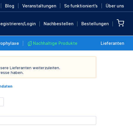
Blog
Veranstaltungen
So funktioniert’s
Über uns
egistrieren/Login
Nachbestellen
Bestellungen
rophylaxe
Nachhaltige Produkte
Lieferanten
sere Lieferanten weiterzuleiten.
resse haben.
Nachhaltige Produkte
indaten
Retten Sie die Erde mit
diesen nachhaltigen
Produkten
MEHR ENTDECKEN