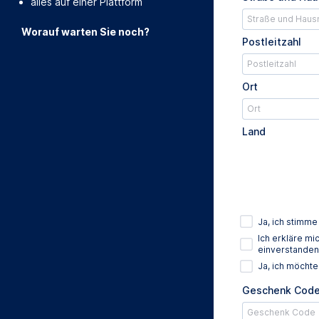
alles auf einer Plattform
Worauf warten Sie noch?
Postleitzahl
Ort
Land
Ja, ich stimm
Ich erkläre m
einverstanden
Ja, ich möcht
Geschenk Cod