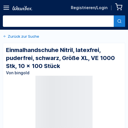
Zurück zu den Produktdetails
Einmalhandschuhe Nitril,
Registrieren/Login
latexfrei, puderfrei,
Von bingold
schwarz, Größe XL, VE 1000
Stk, 10 x 100 Stück
Zurück zur Suche
Einmalhandschuhe Nitril, latexfrei,
puderfrei, schwarz, Größe XL, VE 1000
Stk, 10 x 100 Stück
Von bingold