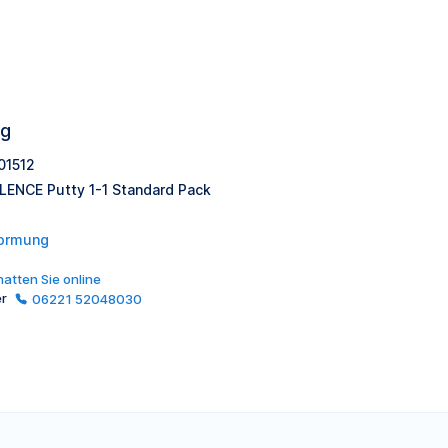
ng
01512
LENCE Putty 1-1 Standard Pack
ormung
atten Sie online
er
06221 52048030