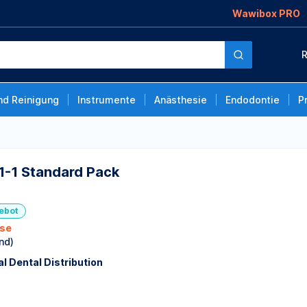
Wawibox PRO
ack
R
nd Reinigung
Instrumente
Anästhesie
Endodontie
P
1-1 Standard Pack
ebot
sse
nd)
l Dental Distribution