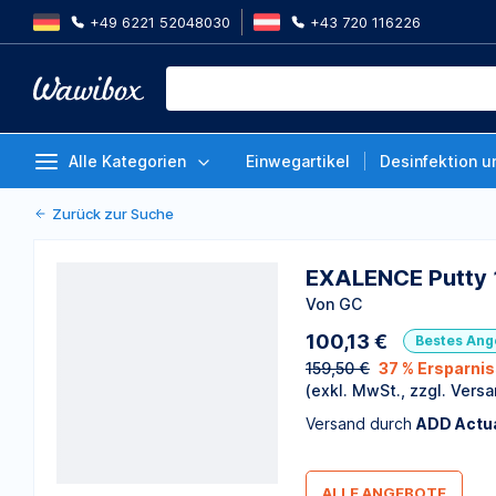
+49 6221 52048030
+43 720 116226
EXALENCE Putty 1-1 Standard P
Von GC
Alle Kategorien
Einwegartikel
Desinfektion u
Zurück zur Suche
EXALENCE Putty 
Von GC
100,13 €
Bestes Ang
159,50 €
37 % Ersparni
(exkl. MwSt., zzgl. Versa
Versand durch
ADD Actua
ALLE ANGEBOTE