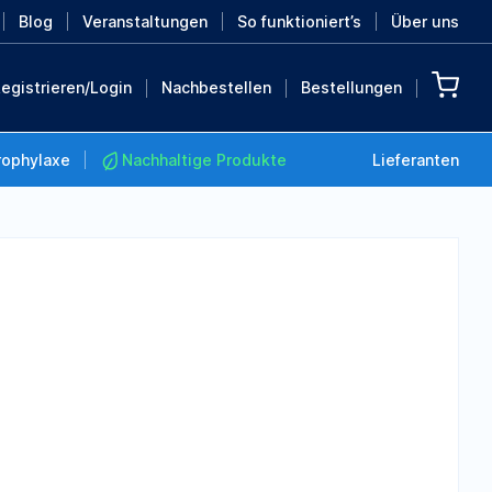
Blog
Veranstaltungen
So funktioniert’s
Über uns
egistrieren/Login
Nachbestellen
Bestellungen
rophylaxe
Nachhaltige Produkte
Lieferanten
Nachhaltige Produkte
Retten Sie die Erde mit
diesen nachhaltigen
Produkten
MEHR ENTDECKEN