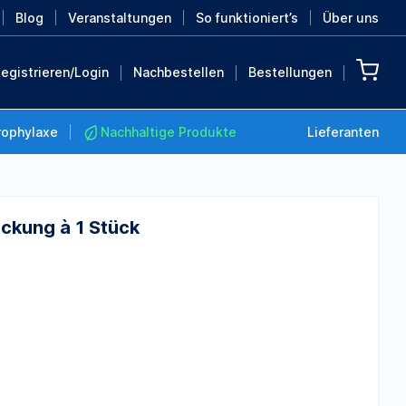
Blog
Veranstaltungen
So funktioniert’s
Über uns
egistrieren/Login
Nachbestellen
Bestellungen
rophylaxe
Nachhaltige Produkte
Lieferanten
ckung à 1 Stück
Nachhaltige Produkte
Retten Sie die Erde mit
diesen nachhaltigen
Produkten
MEHR ENTDECKEN