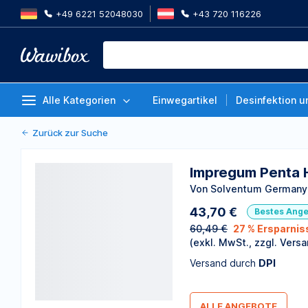
+49 6221 52048030
+43 720 116226
Impregum Penta H DuoSoft Quick
Pentamix 3, Packung à 1 Stück
Von Solventum Germany GmbH
Alle Kategorien
Einwegartikel
Desinfektion u
Zurück zur Suche
Impregum Penta H
Von Solventum German
43,70 €
Bestes Ang
60,49 €
27 % Ersparnis
(exkl. MwSt., zzgl. Versa
Versand durch
DPI
ALLE ANGEBOTE