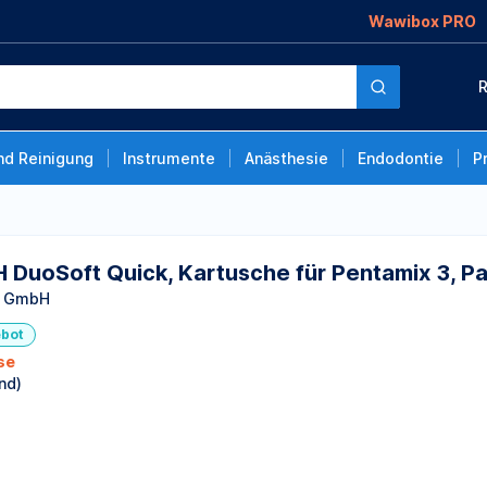
Wawibox PRO
, Kartusche für
R
nd Reinigung
Instrumente
Anästhesie
Endodontie
P
 DuoSoft Quick, Kartusche für Pentamix 3, Pa
y GmbH
ebot
se
nd)