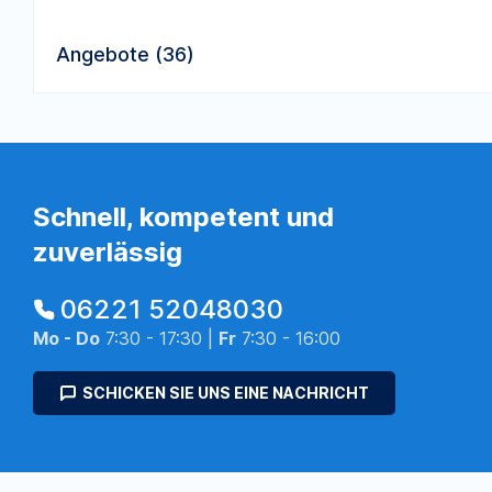
Angebote (36)
Schnell, kompetent und
zuverlässig
06221 52048030
Mo - Do
7:30 - 17:30 |
Fr
7:30 - 16:00
SCHICKEN SIE UNS EINE NACHRICHT