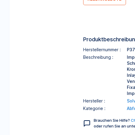
Produktbeschreibu
Herstellernummer :
P37
Beschreibung :
Imp
Sch
Kro
Inl
Ven
Fix
Imp
Hersteller :
Sol
Kategorie :
Abf
Brauchen Sie Hilfe?
Ch
oder rufen Sie an unt