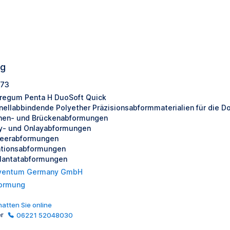
ng
73
regum Penta H DuoSoft Quick
nellabbindende Polyether Präzisionsabformmaterialien für die D
nen- und Brückenabformungen
ay- und Onlayabformungen
eerabformungen
ationsabformungen
lantatabformungen
ventum Germany GmbH
ormung
atten Sie online
er
06221 52048030