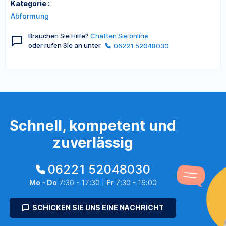
Kategorie :
Abformung
Brauchen Sie Hilfe?
Chatten Sie online
oder rufen Sie an unter
06221 52048030
Schnell, kompetent und
zuverlässig
06221 52048030
Mo - Do
7:30 - 17:30 |
Fr
7:30 - 16:00
SCHICKEN SIE UNS EINE NACHRICHT