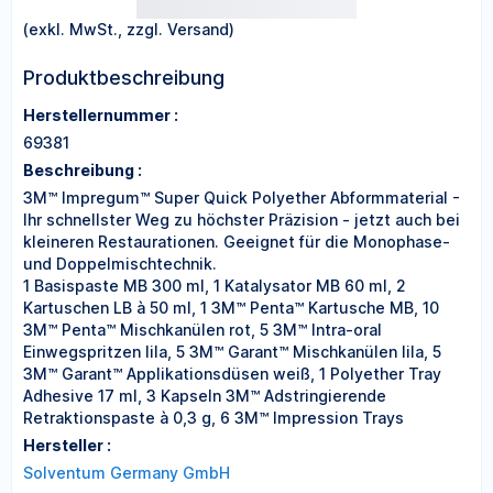
(exkl. MwSt., zzgl. Versand)
Produktbeschreibung
Herstellernummer :
69381
Beschreibung :
3M™ Impregum™ Super Quick Polyether Abformmaterial -
Ihr schnellster Weg zu höchster Präzision - jetzt auch bei
kleineren Restaurationen. Geeignet für die Monophase-
und Doppelmischtechnik.
1 Basispaste MB 300 ml, 1 Katalysator MB 60 ml, 2
Kartuschen LB à 50 ml, 1 3M™ Penta™ Kartusche MB, 10
3M™ Penta™ Mischkanülen rot, 5 3M™ Intra-oral
Einwegspritzen lila, 5 3M™ Garant™ Mischkanülen lila, 5
3M™ Garant™ Applikationsdüsen weiß, 1 Polyether Tray
Adhesive 17 ml, 3 Kapseln 3M™ Adstringierende
Retraktionspaste à 0,3 g, 6 3M™ Impression Trays
Hersteller :
Solventum Germany GmbH