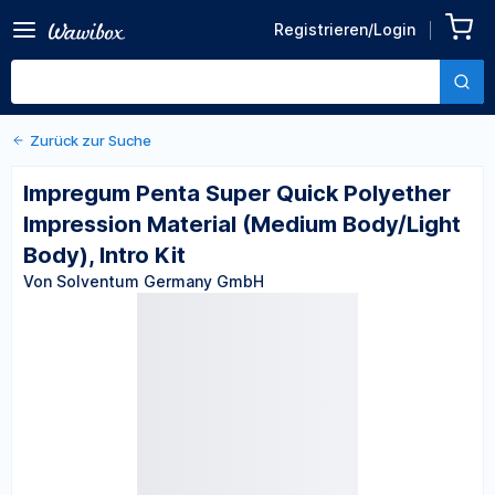
Zurück zu den Produktdetails
Impregum Penta Super
Registrieren/Login
Quick Polyether Impression
Von Solventum Germany GmbH
Material (Medium
Body/Light Body), Intro Kit
Zurück zur Suche
Impregum Penta Super Quick Polyether
Impression Material (Medium Body/Light
Body), Intro Kit
Von Solventum Germany GmbH