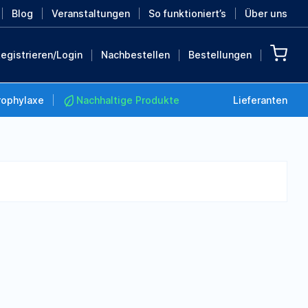
Blog
Veranstaltungen
So funktioniert’s
Über uns
egistrieren/Login
Nachbestellen
Bestellungen
rophylaxe
Nachhaltige Produkte
Lieferanten
Nachhaltige Produkte
Retten Sie die Erde mit
diesen nachhaltigen
Produkten
MEHR ENTDECKEN