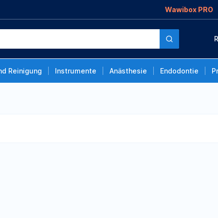
Wawibox PRO
R
nd Reinigung
Instrumente
Anästhesie
Endodontie
P